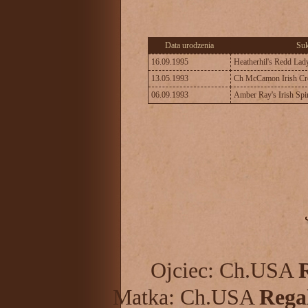
Data urodzenia
Su
16.09.1995
Heatherhil's Redd Lad
13.05.1993
Ch McCamon Irish C
06.09.1993
Amber Ray's Irish Spir
Ojciec: Ch.USA
Matka: Ch.USA
Reg