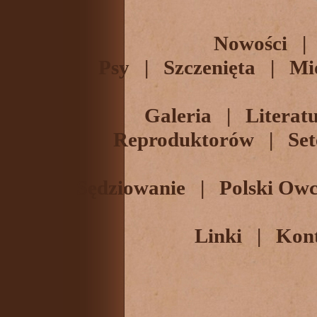
Nowości
Psy
|
Szczenięta
|
Mi
Galeria
|
Literat
Reproduktorów
|
Set
Sędziowanie
|
Polski Owc
Linki
|
Kon