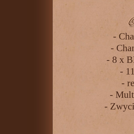
- Ch
- Cha
- 8 x 
- 1
- r
- Mul
- Zwyc