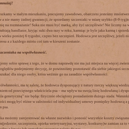
zmnażaj!
szkamy w małym mieszkaniu, pracujemy zawodowo, obarczeni jesteśmy mnóstwe
a nie mamy żadnej gwarancji, że sprzedamy szczeniaki w miarę szybko (8-9 tyg)t
ię na rozmnażanie! Suka nie musi być matką, aby żyć szczęśliwie! Nie liczmy na w
rabiają handlarze, kryjąc suki dwa razy w roku, karmiąc je byle jaka karmą i sprzed
w wieku poniżej 6 tygodni, często bez szczepień. Hodowca jest szczęśliwy, jeżeli n
eresu a z każdego miotu coś tam w kieszeni zostanie.
szczeniaka na współwłasność.
emy sobie sprawę z tego, że w domu naprawdę nie ma już miejsca na więcej zwierz
zględów podejmiemy decyzję, że powinniśmy pozostawić dla siebie jakiegoś szcz
ukać dla niego osoby, która weźmie go na zasadzie współwłasności.
własności, ma tę zaletę, że hodowca dysponujący z natury rzeczy większą wiedzą
iem od przeciętnego właściciela psa – ma wpływ na swoją linię hodowlaną i dysp
la genetyczną” nie będąc fizycznie obciążony posiadaniem dużego stada. Warunk
ości mogą być różne w zależności od indywidualnej umowy pomiędzy hodowcą a 
m psa.
a możemy zarejestrować na własne nazwisko i ponosić wszystkie koszty związane
(jedzenie, szczepienia, opieka weterynaryjna, wystawy, konkursy)w zamian za to 
ofity z krycia lub sprzedaży szczeniąt należą do nas.