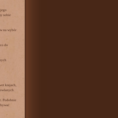
 jego
y sobie
yw na wybór
 co do
nych
et krajach,
dowlanych.
ie. Podobnie
dobywać