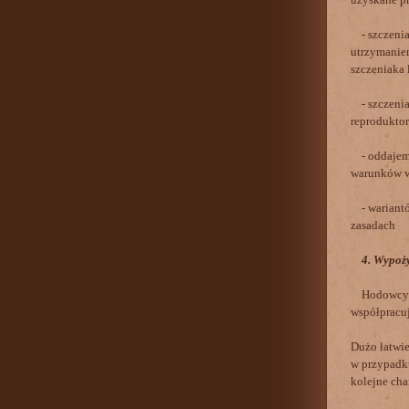
- szczeniak
utrzymanie
szczeniaka 
- szczeniak
reproduktor
- oddajemy
warunków w
- wariantó
zasadach
4. Wypoż
Hodowcy dla
współpracuj
Dużo łatwie
w przypadku
kolejne cha