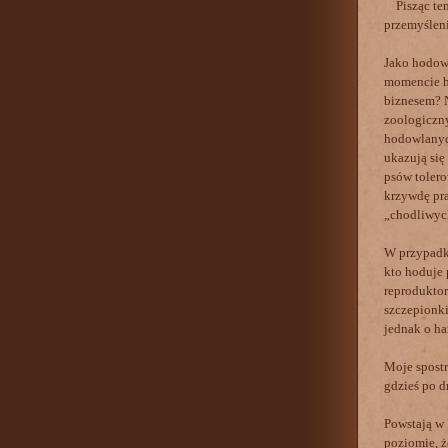
Pisząc ten 
przemyśleni
Jako hodowc
momencie ho
biznesem? N
zoologiczny
hodowlanych
ukazują się
psów tolero
krzywdę pr
„chodliwych
W przypadku
kto hoduje 
reproduktor
szczepionki
jednak o ha
Moje spostr
gdzieś po d
Powstają w 
poziomie, ż