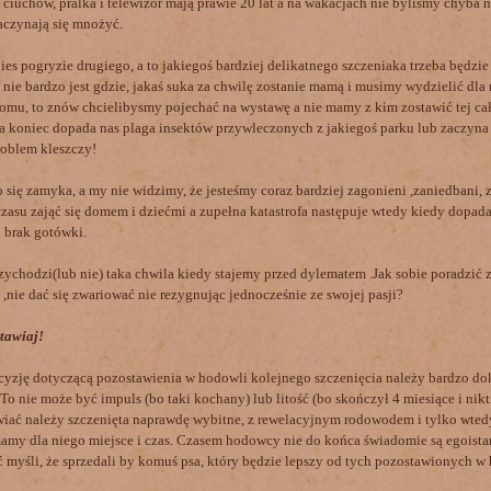
ciuchów, pralka i telewizor mają prawie 20 lat a na wakacjach nie byliśmy chyba 
aczynają się mnożyć.
pies pogryzie drugiego, a to jakiegoś bardziej delikatnego szczeniaka trzeba będzi
 nie bardzo jest gdzie, jakaś suka za chwilę zostanie mamą i musimy wydzielić dla n
omu, to znów chcielibysmy pojechać na wystawę a nie mamy z kim zostawić tej ca
na koniec dopada nas plaga insektów przywleczonych z jakiegoś parku lub zaczyna 
oblem kleszczy!
 się zamyka, a my nie widzimy, że jesteśmy coraz bardziej zagonieni ,zaniedbani, 
zasu zająć się domem i dziećmi a zupełna katastrofa następuje wtedy kiedy dopada
 brak gotówki.
zychodzi(lub nie) taka chwila kiedy stajemy przed dylematem .Jak sobie poradzić 
 ,nie dać się zwariować nie rezygnując jednocześnie ze swojej pasji?
stawiaj!
zję dotyczącą pozostawienia w hodowli kolejnego szczenięcia należy bardzo do
To nie może być impuls (bo taki kochany) lub litość (bo skończył 4 miesiące i nikt
iać należy szczenięta naprawdę wybitne, z rewelacyjnym rodowodem i tylko wtedy
my dla niego miejsce i czas. Czasem hodowcy nie do końca świadomie są egoista
 myśli, że sprzedali by komuś psa, który będzie lepszy od tych pozostawionych w