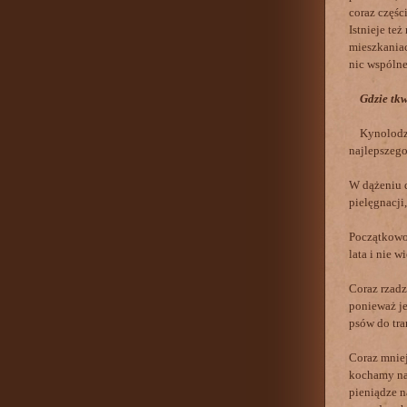
coraz częśc
Istnieje te
mieszkaniac
nic wspólne
Gdzie tk
Kynolodzy,
najlepszego
W dążeniu d
pielęgnacji
Początkowo 
lata i nie 
Coraz rzadz
ponieważ je
psów do tra
Coraz mniej
kochamy nas
pieniądze n