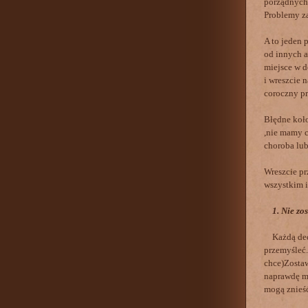
porządnych 
Problemy z
A to jeden 
od innych a
miejsce w d
i wreszcie 
coroczny pr
Błędne koło
,nie mamy c
choroba lub
Wreszcie pr
wszystkim i
1. Nie zo
Każdą decy
przemyśleć.
chce)Zostaw
naprawdę ma
mogą znieść