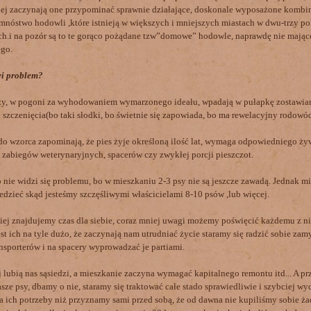
iej zaczynają one przypominać sprawnie działające, doskonale wyposażone kombi
ż mnóstwo hodowli ,które istnieją w większych i mniejszych miastach w dwu-trzy 
h.i na pozór są to te gorąco pożądane tzw”domowe” hodowle, naprawdę nie mające
go.
wi problem?
 w pogoni za wyhodowaniem wymarzonego ideału, wpadają w pułapkę zostawian
 szczenięcia(bo taki słodki, bo świetnie się zapowiada, bo ma rewelacyjny rodowód
o wzorca zapominają, że pies żyje określoną ilość lat, wymaga odpowiedniego ży
, zabiegów weterynaryjnych, spacerów czy zwykłej porcji pieszczot.
nie widzi się problemu, bo w mieszkaniu 2-3 psy nie są jeszcze zawadą. Jednak mi
wiedzieć skąd jesteśmy szczęśliwymi właścicielami 8-10 psów ,lub więcej.
iej znajdujemy czas dla siebie, coraz mniej uwagi możemy poświęcić każdemu z ni
st ich na tyle dużo, że zaczynają nam utrudniać życie staramy się radzić sobie za
nsporterów i na spacery wyprowadzać je partiami.
 lubią nas sąsiedzi, a mieszkanie zaczyna wymagać kapitalnego remontu itd... A pr
ze psy, dbamy o nie, staramy się traktować całe stado sprawiedliwie i szybciej w
a ich potrzeby niż przyznamy sami przed sobą, że od dawna nie kupiliśmy sobie ż