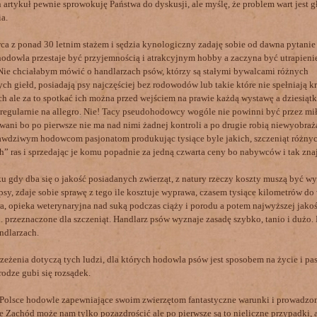
artykuł pewnie sprowokuję Państwa do dyskusji, ale myślę, że problem wart jest 
a.
a z ponad 30 letnim stażem i sędzia kynologiczny zadaję sobie od dawna pytanie
dowla przestaje być przyjemnością i atrakcyjnym hobby a zaczyna być utrapieni
ie chciałabym mówić o handlarzach psów, którzy są stałymi bywalcami różnych
ch giełd, posiadają psy najczęściej bez rodowodów lub takie które nie spełniają k
 ale za to spotkać ich można przed wejściem na prawie każdą wystawę a dziesiątki
 regularnie na allegro. Nie! Tacy pseudohodowcy wogóle nie powinni być przez m
wani bo po pierwsze nie ma nad nimi żadnej kontroli a po drugie robią niewyobraż
awdziwym hodowcom pasjonatom produkując tysiące byle jakich, szczeniąt różny
” ras i sprzedając je komu popadnie za jedną czwarta ceny bo nabywców i tak zna
 gdy dba się o jakość posiadanych zwierząt, z natury rzeczy koszty muszą być w
psy, zdaje sobie sprawę z tego ile kosztuje wyprawa, czasem tysiące kilometrów d
a, opieka weterynaryjna nad suką podczas ciąży i porodu a potem najwyższej jakoś
. przeznaczone dla szczeniąt. Handlarz psów wyznaje zasadę szybko, tanio i dużo
ndlarzach.
zeżenia dotyczą tych ludzi, dla których hodowla psów jest sposobem na życie i pas
rodze gubi się rozsądek.
Polsce hodowle zapewniające swoim zwierzętom fantastyczne warunki i prowadzo
e Zachód może nam tylko pozazdrościć ale po pierwsze są to nieliczne przypadki, 