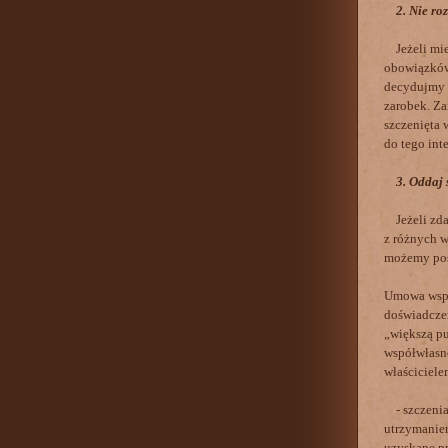
2. Nie ro
Jeżeli mie
obowiązków 
decydujmy s
zarobek. Za
szczenięta 
do tego int
3. Oddaj 
Jeżeli zdaj
z różnych w
możemy posz
Umowa współ
doświadczen
„większą pu
współwłasn
właściciele
- szczeniak
utrzymaniem
uzyskane pr