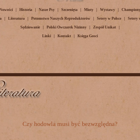
Nowości
|
Historia
|
Nasze Psy
|
Szczenięta
|
Mioty
|
Wystawy
|
Champion
a
|
Literatura
|
Potomstwo Naszych Reproduktorów
|
Setery w Polsce
|
Setery
Sędziowanie
|
Polski Owczarek Nizinny
|
Zespół Unikat
|
Linki
|
Kontakt
|
Księga Gosci
Czy hodowla musi być bezwzględna?