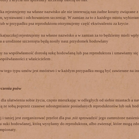
a rejestrujemy na własne nazwisko ale nie interesują nas żadne koszty związane z
m, wystawami i odchowaniem szczeniąt. W zamian za to z każdego miotu wybieram
lub w przypadku psa reproduktora otrzymujemy część ekwiwalentu za krycie.
a(suczkę) rejestrujemy na własne nazwisko a w zamian za to będziemy mieli wpł
a a urodzone szczenięta będą nosiły nasz przydomek hodowlany
 na współwłasność dorosłą sukę hodowlaną lub psa reproduktora i umawiamy się
spółwłasności z właścicielem
w tego typu umów jest mnóstwo i w każdym przypadku mogą być zawierane na in
yczenia psów
 ułatwienia sobie życia, często mieszkając w odległych od siebie miastach a naw
ą ze sobą poprzez czasowe udostępnianie posiadanych reproduktorów lub suk ho
j i taniej jest zorganizować przelot dla psa ,niż sprowadzić jego zamrożone nasien
 suki hodowlanej, którą wysyłamy do reproduktora, albo zwierząt, które mogą z
mpionaty.