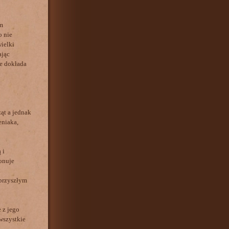
m
o nie
ielki
ając
ie dokłada
ąt a jednak
eniaka,
 i
onuje
i
przyszłym
 z jego
wszystkie