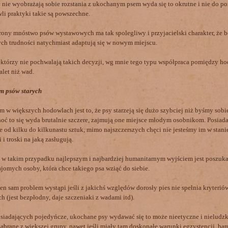
 nie wyobrażają sobie rozstania z ukochanym psem wyda się to okrutne i nie do po
li praktyki takie są powszechne.
trony mnóstwo psów wystawowych ma tak spolegliwy i przyjacielski charakter, że b
ch trudności natychmiast adaptują się w nowym miejscu.
którzy nie pochwalają takich decyzji, wg mnie tego typu współpraca pomiędzy h
alet niż wad.
m psów starych
 większych hodowlach jest to, że psy starzeją się dużo szybciej niż byśmy sobi
choć to się wyda brutalnie szczere, zajmują one miejsce młodym osobnikom. Posiada
e od kilku do kilkunastu sztuk, mimo najszczerszych chęci nie jesteśmy im w stan
 i troski na jaką zasługują.
w takim przypadku najlepszym i najbardziej humanitarnym wyjściem jest poszuk
jomych osoby, która chce takiego psa wziąć do siebie.
en sam problem wystąpi jeśli z jakichś względów dorosły pies nie spełnia kryterió
 (jest bezpłodny, daje szczeniaki z wadami itd).
siadających pojedyńcze, ukochane psy wydawać się to może nieetyczne i nieludzk
zabrane z większej grupy, nawet jeśli miały tam doskonałe warunki egzystencji, ba