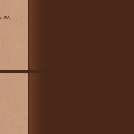
y
 w USA