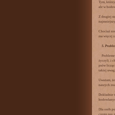
Tym, którzy
ale w hodow
Z drugiej s
najmniejszy
Chociaż nie
ma więcej z
5. Proble
Problemem w
życzyli .i 
psów licząc
takiej uwagi
Uważam, że 
naszych zna
Dokładnie t
hodowlanych
Dla osób po
często psy 