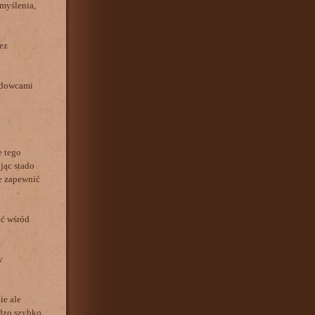
myślenia,
ez
odowcami
e tego
jąc stado
ie zapewnić
ać wśród
w
ie ale
rdzo szybko