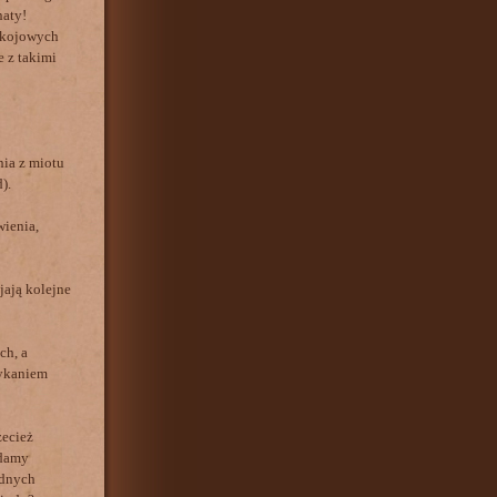
naty!
pokojowych
 z takimi
ia z miotu
).
wienia,
jają kolejne
ch, a
mykaniem
zecież
ydamy
adnych