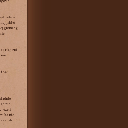
nigdy?
e odizolować
iej jakieś
łej gromady,
się
zniechęceni
 nas
z tym
kładnie
 go nie
 jeżeli
mi bo nie
 hodowli!