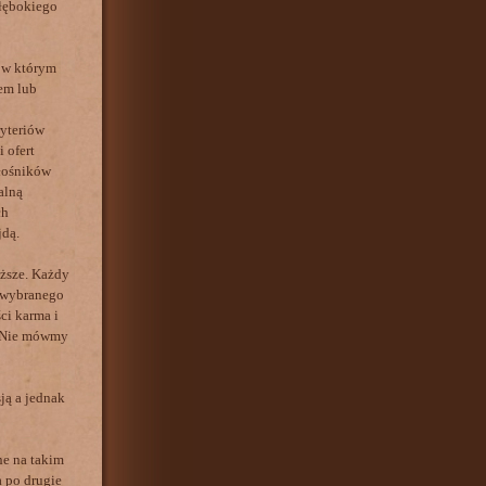
głębokiego
 w którym
em lub
ryteriów
 ofert
iłośników
alną
ch
jdą.
yższe. Każdy
o wybranego
ci karma i
. Nie mówmy
ją a jednak
ne na takim
a po drugie